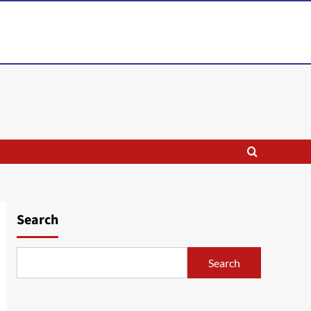
Search
Search