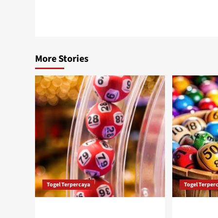
Mitos atau Fakta: Bermain Togel Dapat Memberikan
navigation
Keuntungan?
More Stories
Togel Terpercaya
Togel Terper
Cara Melihat Hasil Undian
Mengenal 