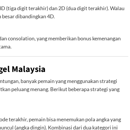
 (tiga digit terakhir) dan 2D (dua digit terakhir). Walau
h besar dibandingkan 4D.
er dan consolation, yang memberikan bonus kemenangan
tama.
el Malaysia
untungan, banyak pemain yang menggunakan strategi
atkan peluang menang. Berikut beberapa strategi yang
ode terakhir, pemain bisa menemukan pola angka yang
uncul (angka dingin). Kombinasi dari dua kategori ini