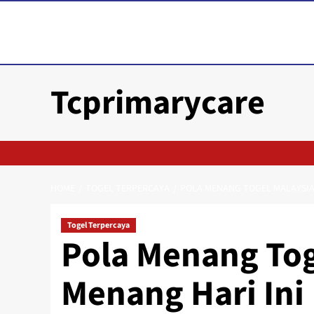
Skip
Tcprimarycare
to
content
HOME
TOGEL TERPERCAYA
POLA MENANG TOGEL MALAYSIA
Togel Terpercaya
Pola Menang To
Menang Hari Ini