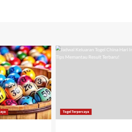
Taruhan Online Konvensional – Daya Tarik Permainan
Klasik di Era Digital
caya
Togel Terpercaya
Permainan Togel:
Jadwal Keluaran Togel China