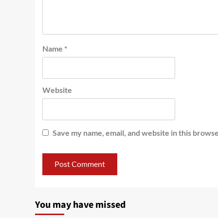
Name
*
Website
Save my name, email, and website in this browse
You may have missed