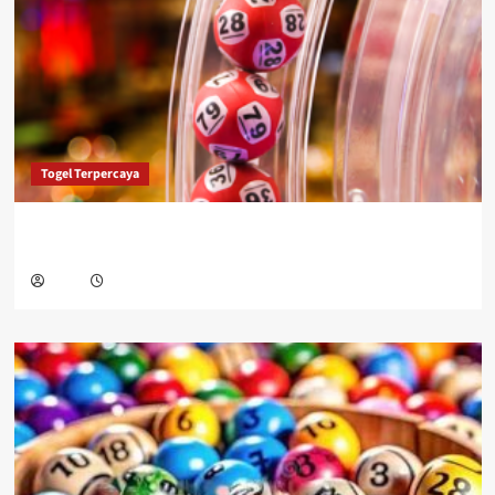
Togel Terpercaya
Cara Melihat Hasil Undian Togel Online dengan Mudah dan
Cepat dan Akurat
Chase
May 7, 2026
0