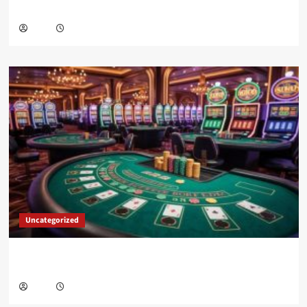
Modern
Chase
April 8, 2026
0
Uncategorized
Rahasia Pola Pintar Main Casino Online: Biar Nggak Cuma
Modal Hoki!
Chase
March 27, 2026
0