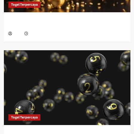
Togel Terpercaya
Jadwal Keluaran Togel China Hari Ini Tips Memantau
Result Terbaru!
Chase
April 21, 2026
0
Togel Terpercaya
Dari Kertas ke Digital! Evolusi Permainan Undian di Era