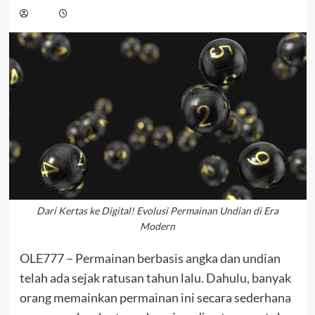
Chase
April 8, 2026
0
Dari Kertas ke Digital! Evolusi Permainan Undian di Era
Modern
OLE777 – Permainan berbasis angka dan undian
telah ada sejak ratusan tahun lalu. Dahulu, banyak
orang memainkan permainan ini secara sederhana