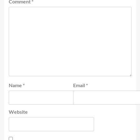
Comment
*
Name
*
Email
*
Website