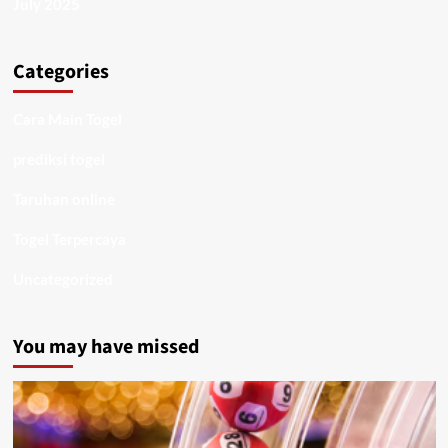
July 2025
Categories
Cara Main Togel
prediksi togel
Taruhan online
Togel Terpercaya
Uncategorized
You may have missed