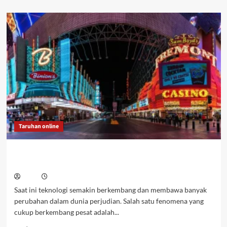
about
Mitos
Atau
Fakta
Tentang
Hoki
Dalam
Taruhan
Online?
Taruhan online
Ulasan Permainan Taruhan Online Di Situs Ole777
Terpercaya
Chase
September 10, 2025
0
Saat ini teknologi semakin berkembang dan membawa banyak
perubahan dalam dunia perjudian. Salah satu fenomena yang
cukup berkembang pesat adalah...