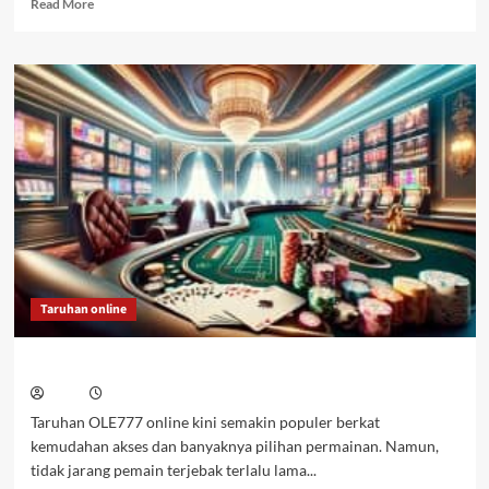
Read
Read More
more
about
Ulasan
Permainan
Taruhan
Online
Di
Situs
Ole777
Terpercaya
Taruhan online
OLE77 : Kapan Harus Berhenti Main Taruhan Online
Chase
September 4, 2025
0
Taruhan OLE777 online kini semakin populer berkat
kemudahan akses dan banyaknya pilihan permainan. Namun,
tidak jarang pemain terjebak terlalu lama...