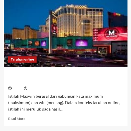
to
Player
dalam
Permainan
Taruhan
Online
Taruhan online
Evolusi Konsep Kemenangan Maxwin dalam Taruhan
Online
Chase
October 13, 2025
0
Istilah Maxwin berasal dari gabungan kata maximum
(maksimum) dan win (menang). Dalam konteks taruhan online,
istilah ini merujuk pada hasil...
Read
Read More
more
about