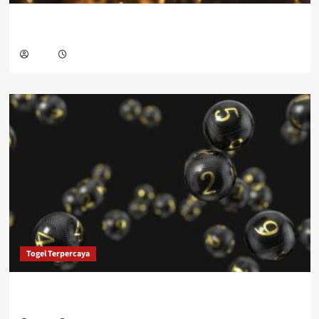
Jadwal Keluaran Togel China Hari Ini Tips Memantau
Result Terbaru!
Chase
April 21, 2026
0
Togel Terpercaya
Dari Kertas ke Digital! Evolusi Permainan Undian di Era
Modern