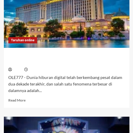
Taruhan online
Taruhan Online Konvensional – Daya Tarik Permainan
Klasik di Era Digital
Chase
November 6, 2025
0
OLE777 - Dunia hiburan digital telah berkembang pesat dalam
dua dekade terakhir, dan salah satu fenomena terbesar di
dalamnya adalah...
Read
Read More
more
about
Taruhan
Online
Konvensional