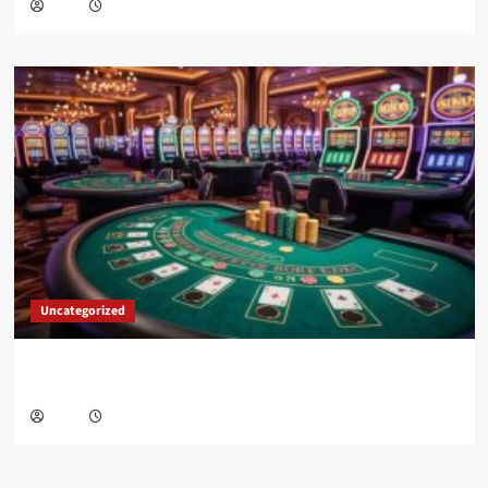
Chase
April 8, 2026
0
Uncategorized
Rahasia Pola Pintar Main Casino Online: Biar Nggak Cuma
Modal Hoki!
Chase
March 27, 2026
0